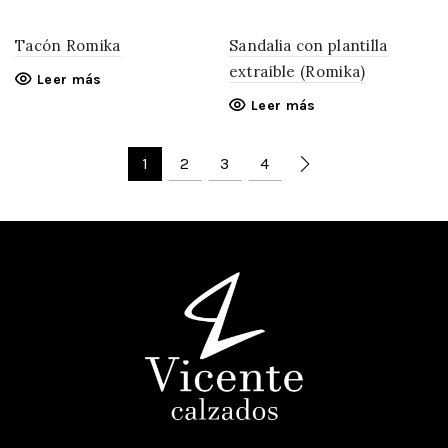
Tacón Romika
Sandalia con plantilla
extraible (Romika)
Leer más
Leer más
1
2
3
4