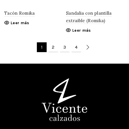
Tacón Romika
Sandalia con plantilla
extraible (Romika)
Leer más
Leer más
1
2
3
4