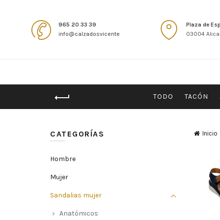
965 20 33 39
Plaza de Es
info@calzadosvicente
03004 Alica
TODO
TACÓN
CATEGORÍAS
Inicio
Hombre
Mujer
Sandalias mujer
Anatómicos