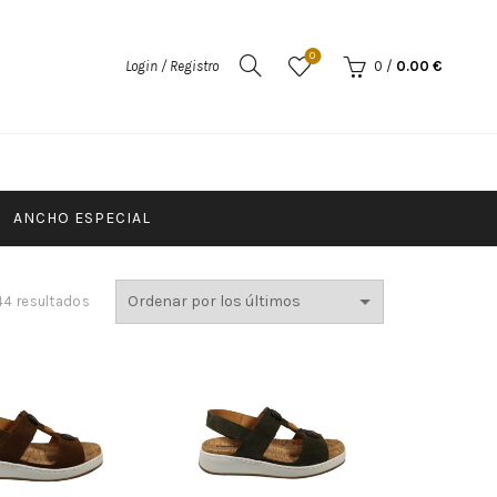
0
Login / Registro
0
/
0.00
€
ANCHO ESPECIAL
44 resultados