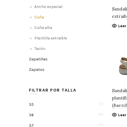
Ancho especial
Sandali
extraib
Cuña
Lee
Cuña alta
Plantilla extraible
Tacón
Zapatillas
Zapatos
FILTRAR POR TALLA
Sandal
plantil
(3)
35
(Baerch
(14)
36
Lee
(25)
37