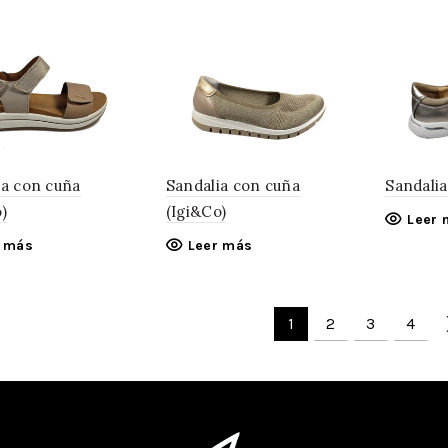
ia con cuña
Sandalia con cuña
Sandalia
)
(Igi&Co)
Leer 
r más
Leer más
1
2
3
4