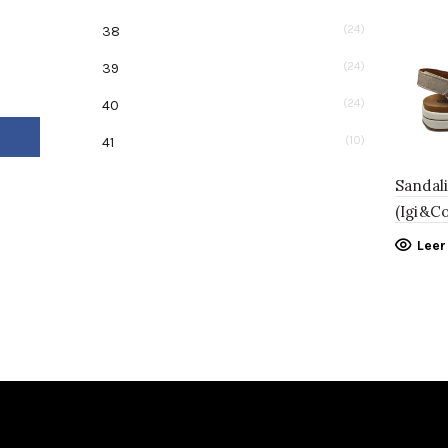
(24)
38
(24)
39
(24)
40
Facebook
(10)
41
Sandal
(Igi&Co
Lee