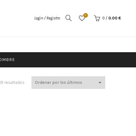
0
Login / Registro
0
/
0.00
€
OMBRE
9 resultados