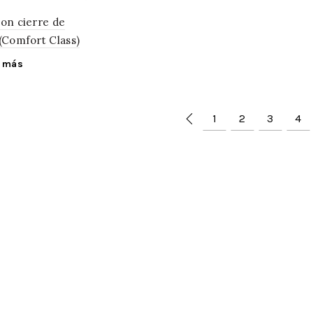
con cierre de
(Comfort Class)
r más
1
2
3
4