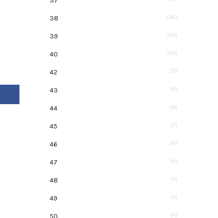
37
(36)
38
(43)
39
(45)
40
(11)
42
(8)
43
Facebook
(8)
44
(7)
45
(6)
46
(4)
47
(4)
48
(4)
49
(4)
50