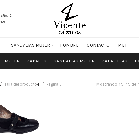
paña, 2
nte
SANDALIAS MUJER
HOMBRE
CONTACTO
MBT
MUJER
ZAPATOS
SANDALIAS MUJER
ZAPATILLAS
H
Talla del producto
41
Página 5
Mostrando 49–49 de 4