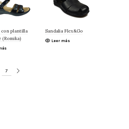
 con plantilla
Sandalia Flex&Go
e (Romika)
Leer más
más
7