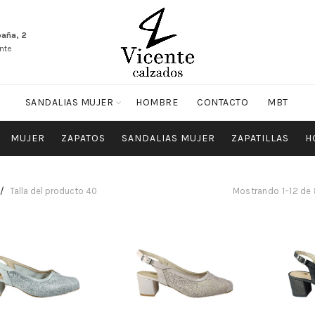
paña, 2
nte
SANDALIAS MUJER
HOMBRE
CONTACTO
MBT
MUJER
ZAPATOS
SANDALIAS MUJER
ZAPATILLAS
H
Talla del producto
40
Mostrando 1–12 de 