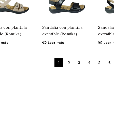
a con plantilla
Sandalia con plantilla
Sandalia
le (Romika)
extraible (Romika)
extraibl
r más
Leer más
Leer 
1
2
3
4
5
6