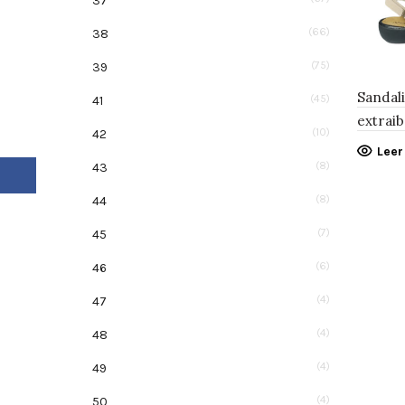
37
(66)
38
(75)
39
Sandali
(45)
41
extraib
(10)
42
Lee
(8)
43
Facebook
(8)
44
(7)
45
(6)
46
(4)
47
(4)
48
(4)
49
(4)
50