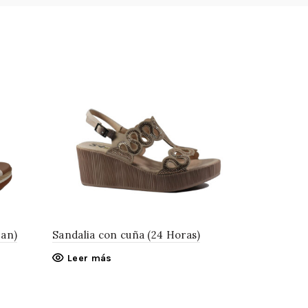
ban)
Sandalia con cuña (24 Horas)
Leer más
Sandalia c
Leer má