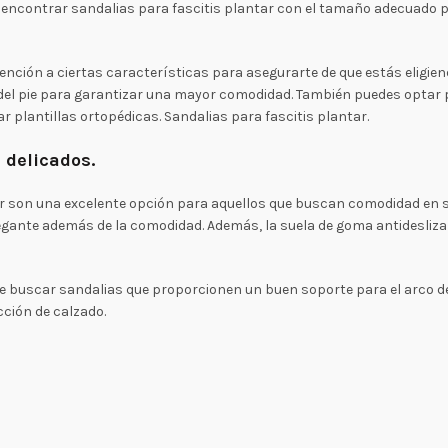
 encontrar sandalias para fascitis plantar con el tamaño adecuado 
nción a ciertas características para asegurarte de que estás eligie
del pie para garantizar una mayor comodidad. También puedes optar p
r plantillas ortopédicas. Sandalias para fascitis plantar.
 delicados.
er son una excelente opción para aquellos que buscan comodidad en su
lo elegante además de la comodidad. Además, la suela de goma antidesli
ante buscar sandalias que proporcionen un buen soporte para el arco d
cción de calzado.