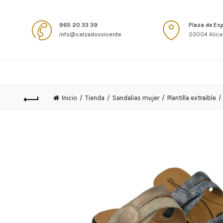
965 20 33 39
Plaza de Es
info@calzadosvicente
03004 Alica
Inicio
Tienda
Sandalias mujer
Plantilla extraible